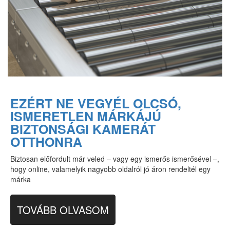
EZÉRT NE VEGYÉL OLCSÓ,
ISMERETLEN MÁRKÁJÚ
BIZTONSÁGI KAMERÁT
OTTHONRA
Biztosan előfordult már veled – vagy egy ismerős ismerősével –,
hogy online, valamelyik nagyobb oldalról jó áron rendeltél egy
márka
TOVÁBB OLVASOM