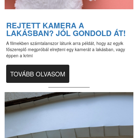
REJTETT KAMERA A
LAKÁSBAN? JÓL GONDOLD ÁT!
A filmekben számtalanszor látunk arra példát, hogy az egyik
főszereplő megpróbál elrejteni egy kamerát a lakásban, vagy
éppen a krimi
TOVÁBB OLVASOM