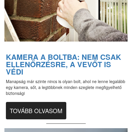
KAMERA A BOLTBA: NEM CSAK
ELLENŐRZÉSRE, A VEVŐT IS
VÉDI
Manapság már szinte nincs is olyan bolt, ahol ne lenne legalább
egy kamera, sőt, a legtöbbnek minden szeglete megfigyelhető
biztonsági
TOVÁBB OLVASOM