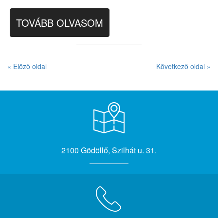
TOVÁBB OLVASOM
« Előző oldal
Következő oldal »
2100 Gödöllő, Szilhát u. 31.