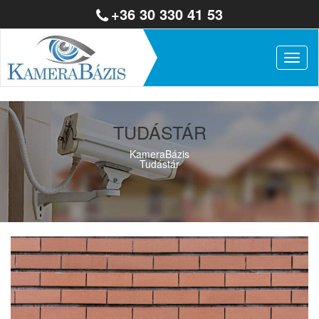
+36 30 330 41 53
Togg
navig
TUDÁSTÁR
KameraBázis
Tudástár