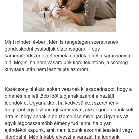
Mint minden évben, idén is rengetegen szeretnének
gondoskodni családjuk biztonságáról – egy
kamerarendszer ezért remek ajándék lehet a karácsonyfa
alá. Mégis, ha nem vásárolunk körültekintően, a csomag
kinyitása után nem lesz teljes az öröm.
Karácsony tájékán sokan vesznek ki szabadnapot, hogy a
pihenés mellett több időt tudjanak szánni a háztáji
teendőkre. Ugyanakkor, ha kedvesünket szeretnénk
meglepni egy biztonsági kamerával, akkor gondolnunk kell
arra is, hogy annak a beüzemelése mivel jár. Ugyanis az
egyik legbosszantóbb élmény tud lenni, ha olyan
ajándékot kapunk, amit nem tudunk azonnal tesztelni vagy
kipróbálni. Még inkább elveszi a varázst, ha tudnánk