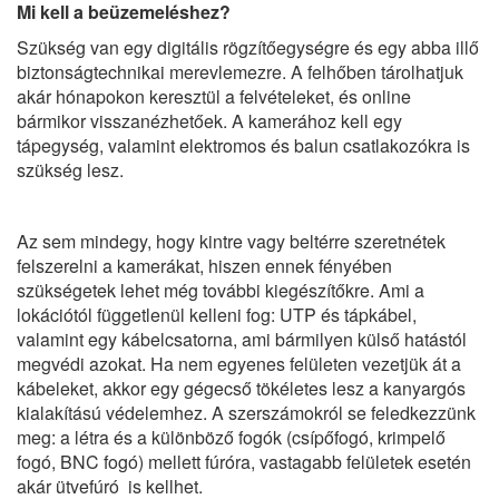
Mi kell a beüzemeléshez?
Szükség van egy digitális rögzítőegységre és egy abba illő
biztonságtechnikai merevlemezre. A felhőben tárolhatjuk
akár hónapokon keresztül a felvételeket, és online
bármikor visszanézhetőek. A kamerához kell egy
tápegység, valamint elektromos és balun csatlakozókra is
szükség lesz.
Az sem mindegy, hogy kintre vagy beltérre szeretnétek
felszerelni a kamerákat, hiszen ennek fényében
szükségetek lehet még további kiegészítőkre. Ami a
lokációtól függetlenül kelleni fog: UTP és tápkábel,
valamint egy kábelcsatorna, ami bármilyen külső hatástól
megvédi azokat. Ha nem egyenes felületen vezetjük át a
kábeleket, akkor egy gégecső tökéletes lesz a kanyargós
kialakítású védelemhez. A szerszámokról se feledkezzünk
meg: a létra és a különböző fogók (csípőfogó, krimpelő
fogó, BNC fogó) mellett fúróra, vastagabb felületek esetén
akár ütvefúró is kellhet.