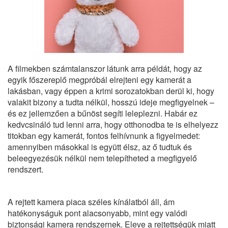
A filmekben számtalanszor látunk arra példát, hogy az
egyik főszereplő megpróbál elrejteni egy kamerát a
lakásban, vagy éppen a krimi sorozatokban derül ki, hogy
valakit bizony a tudta nélkül, hosszú ideje megfigyelnek –
és ez jellemzően a bűnöst segíti leleplezni. Habár ez
kedvcsináló tud lenni arra, hogy otthonodba te is elhelyezz
titokban egy kamerát, fontos felhívnunk a figyelmedet:
amennyiben másokkal is együtt élsz, az ő tudtuk és
beleegyezésük nélkül nem telepítheted a megfigyelő
rendszert.
A rejtett kamera piaca széles kínálatból áll, ám
hatékonyságuk pont alacsonyabb, mint egy valódi
biztonsági kamera rendszernek
. Eleve a rejtettségük miatt