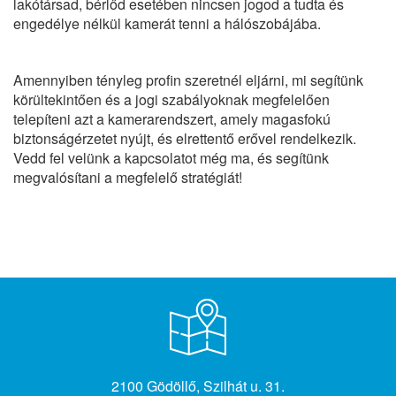
lakótársad, bérlőd esetében nincsen jogod a tudta és
engedélye nélkül kamerát tenni a hálószobájába.
Amennyiben tényleg profin szeretnél eljárni, mi segítünk
körültekintően és a jogi szabályoknak megfelelően
telepíteni azt a kamerarendszert, amely magasfokú
biztonságérzetet nyújt, és elrettentő erővel rendelkezik.
Vedd fel velünk a kapcsolatot még ma, és segítünk
megvalósítani a megfelelő stratégiát!
2100 Gödöllő, Szilhát u. 31.