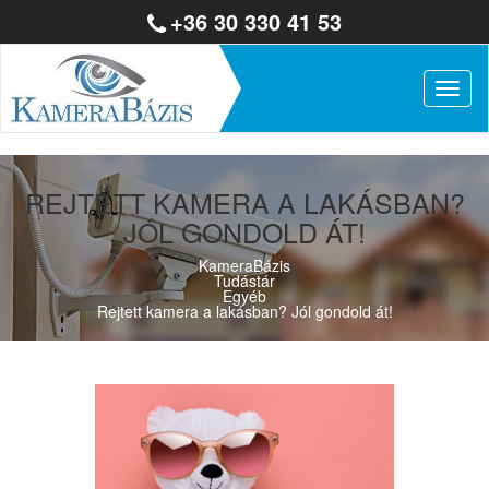
+36 30 330 41 53
Togg
navig
REJTETT KAMERA A LAKÁSBAN?
JÓL GONDOLD ÁT!
KameraBázis
Tudástár
Egyéb
Rejtett kamera a lakásban? Jól gondold át!