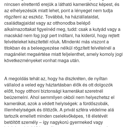
nincsen elrettentő erejük a látható kamerákhoz képest, és
az elhelyezésük miatt lehet, pont a lényeget nem tudja
rögzíteni az eszköz. Továbbá, ha háziállataidat,
családtagjaidat vagy az otthonodba belépő
alkalmazottakat figyelnéd meg, tudd: csak a kutyád vagy a
macskád nem fog jogi pert indítani, ha kiderül, hogy rejtett
felvételeket készítettél róluk. Mindenki más viszont a
titokban és a beleegyezése nélkül rögzített felvételnél a
magánélet megsértése miatt feljelenthet, amely komoly jogi
következményeket vonhat maga után.
A megoldás tehát az, hogy ha diszkréten, de nyíltan
vállalod a veled egy háztartásban élők és ott dolgozók
előtt, hogy
otthoni biztonsági kamerákat
szeretnél
beüzemelni. Ahol semmilyen okból nem helyezhetsz el
kamerákat, azok a védett helyiségek: a fürdőszobák,
illemhelyiségek és öltözők. A privát szféra védelme alá
tartozik emellett minden cselekvőképes, 18 életévét
betöltött személy – így nagykorú gyermeked vagy