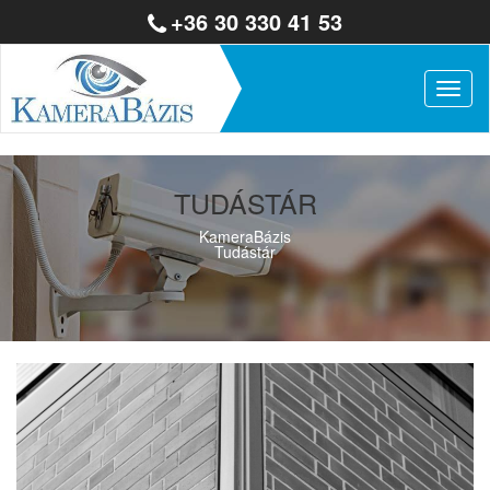
+36 30 330 41 53
Togg
navig
TUDÁSTÁR
KameraBázis
Tudástár