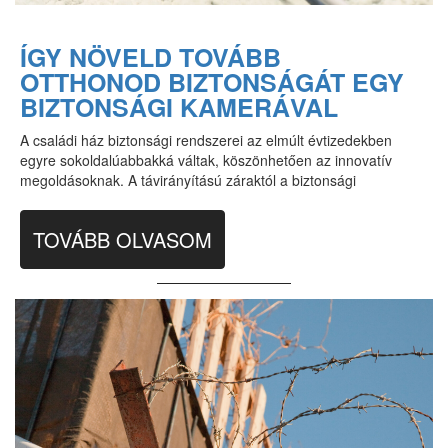
ÍGY NÖVELD TOVÁBB
OTTHONOD BIZTONSÁGÁT EGY
BIZTONSÁGI KAMERÁVAL
A családi ház biztonsági rendszerei az elmúlt évtizedekben
egyre sokoldalúabbakká váltak, köszönhetően az innovatív
megoldásoknak. A távirányítású záraktól a biztonsági
TOVÁBB OLVASOM