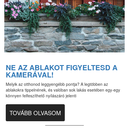
NE AZ ABLAKOT FIGYELTESD A
KAMERÁVAL!
Melyik az otthonod leggyengébb pontja? A legtöbben az
ablakokra tippelnének, és valóban sok lakás esetében egy-egy
könnyen felfeszíthető nyílászáró jelenti
TOVÁBB OLVASOM