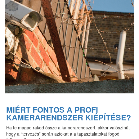
MIÉRT FONTOS A PROFI
KAMERARENDSZER KIÉPÍTÉSE?
Ha te magad rakod össze a kamerarendszert, akkor valószínű,
hogy a “tervezés” során aztokat a a tapasztalatokat fogod