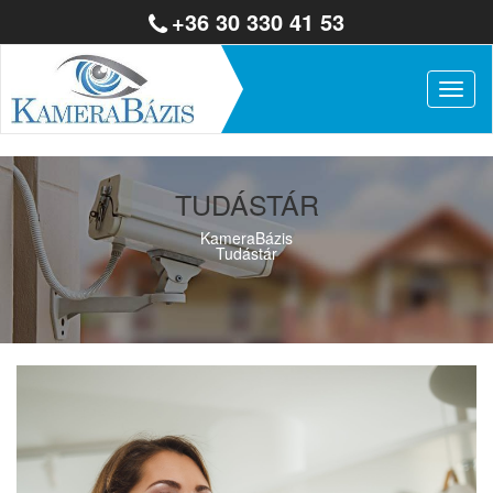
+36 30 330 41 53
Togg
navig
TUDÁSTÁR
KameraBázis
Tudástár