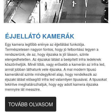
ÉJJELLÁTÓ KAMERÁK
Egy kamera legfőbb erénye az éjjellátási funkciója.
Természetesen nagyon fontos, hogy jó felbontású legyen a
rendszerünk, de az, hogy éjszaka is jól lásson, szinte
elengedhetetlen. Az éjszakai látást a beépített infra ledeknek
köszönhetjük. Minél több, vagy erősebb a kamerán az infra led,
annál jobban láthatunk vele éjszaka. A mai modern tipusú
kameráknál szinte mindegyiknél alap, hogy rendelkezik az
éjszaki látást elősegítő infra led valamilyen tipusával. A tipusokat
tekintve meghatározhatjuk, hogy egy adott kamera éjszaka
mennyire lát messzire.
TOVÁBB OLVASOM