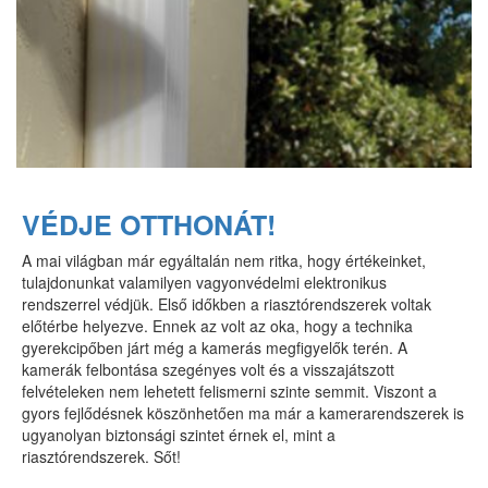
VÉDJE OTTHONÁT!
A mai világban már egyáltalán nem ritka, hogy értékeinket,
tulajdonunkat valamilyen vagyonvédelmi elektronikus
rendszerrel védjük. Első időkben a riasztórendszerek voltak
előtérbe helyezve. Ennek az volt az oka, hogy a technika
gyerekcipőben járt még a kamerás megfigyelők terén. A
kamerák felbontása szegényes volt és a visszajátszott
felvételeken nem lehetett felismerni szinte semmit. Viszont a
gyors fejlődésnek köszönhetően ma már a kamerarendszerek is
ugyanolyan biztonsági szintet érnek el, mint a
riasztórendszerek. Sőt!