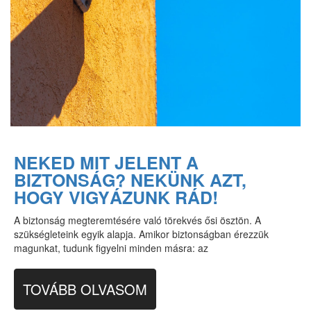
NEKED MIT JELENT A
BIZTONSÁG? NEKÜNK AZT,
HOGY VIGYÁZUNK RÁD!
A biztonság megteremtésére való törekvés ősi ösztön. A
szükségleteink egyik alapja. Amikor biztonságban érezzük
magunkat, tudunk figyelni minden másra: az
TOVÁBB OLVASOM