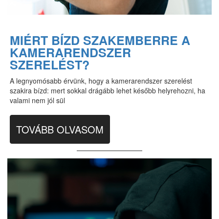
MIÉRT BÍZD SZAKEMBERRE A
KAMERARENDSZER
SZERELÉST?
A legnyomósabb érvünk, hogy a kamerarendszer szerelést
szakira bízd: mert sokkal drágább lehet később helyrehozni, ha
valami nem jól sül
TOVÁBB OLVASOM