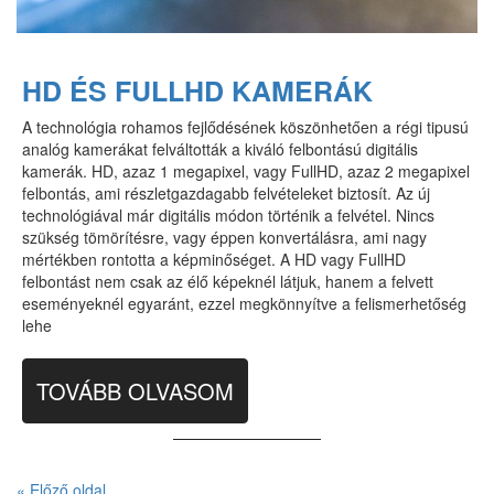
HD ÉS FULLHD KAMERÁK
A technológia rohamos fejlődésének köszönhetően a régi tipusú
analóg kamerákat felváltották a kiváló felbontású digitális
kamerák. HD, azaz 1 megapixel, vagy FullHD, azaz 2 megapixel
felbontás, ami részletgazdagabb felvételeket biztosít. Az új
technológiával már digitális módon történik a felvétel. Nincs
szükség tömörítésre, vagy éppen konvertálásra, ami nagy
mértékben rontotta a képminőséget. A HD vagy FullHD
felbontást nem csak az élő képeknél látjuk, hanem a felvett
eseményeknél egyaránt, ezzel megkönnyítve a felismerhetőség
lehe
TOVÁBB OLVASOM
« Előző oldal