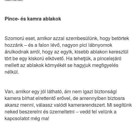
Pince- és kamra ablakok
Szomorú eset, amikor azzal szembesülünk, hogy betörtek
hozzánk – és a falon lévő, nagyon pici lábnyomok
árulkodnak arról, hogy az egyik, kisebb ablakon keresztül
tört be egy kiskorú elkövető. Ha tehetjük, a pincelejáró
mellett az ablakok környékét se hagyjuk megfigyelés
nélkül.
Van, amikor egy jól látható, ám nem igazi
biztonsági
kamera
bírhat elrettentő erővel, de amennyiben biztosra
akarsz menni, válassz valódi
kamerarendszert.
Mi segítünk
neked beszerelni és üzemeltetni – vedd fel velünk a
kapcsolatot még ma!