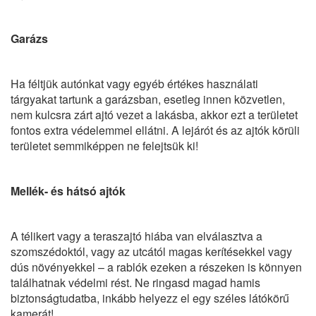
Garázs
Ha féltjük autónkat vagy egyéb értékes használati
tárgyakat tartunk a garázsban, esetleg innen közvetlen,
nem kulcsra zárt ajtó vezet a lakásba, akkor ezt a területet
fontos extra védelemmel ellátni. A lejárót és az ajtók körüli
területet semmiképpen ne felejtsük ki!
Mellék- és hátsó ajtók
A télikert vagy a teraszajtó hiába van elválasztva a
szomszédoktól, vagy az utcától magas kerítésekkel vagy
dús növényekkel – a rablók ezeken a részeken is könnyen
találhatnak védelmi rést. Ne ringasd magad hamis
biztonságtudatba, inkább helyezz el egy széles látókörű
kamerát!