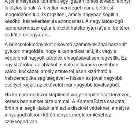
A jól elhelyezett kamerák egy igazán fontos további előnyt
is biztosítanak: A hívatlan vendéget már a betörést
megelőzően tudják rögzíteni, amely nagyban segíti a
későbbi kézrekerítést és azonosítást. A nagy látószögű
kamerarendszer ezt a funkciót hatékonyan látja el beltéren
és kültéren egyaránt.
A bűncselekményeket elkövető személyek által használt
gyakori megoldás, hogy a kamerákat lefújják vagy a
védtelenül hagyott kábelek elvágásával semlegesítik. Ez
egy kizárólag az ablakot mutató célkamera esetében
valódi kockázat, amely szinte teljesen kizárható a
halszemoptika segítségével – hiszen az jóval nagyobb
eséllyel rögzíti az elkövetőt már nagyobb távolságból.
Ha kamerarendszer kiépítését vagy telepíttetését tervezed,
keress bennünket bizalommal. A KameraBázis csapata
örömmel segít kialakítani azt a diszkrét védelmet, amelyre
a nyugodt otthoni körülmények megteremtéséhez
szükséged van.