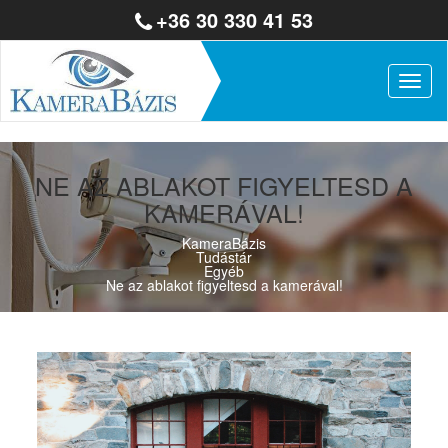
+36 30 330 41 53
Togg
navig
NE AZ ABLAKOT FIGYELTESD A
KAMERÁVAL!
KameraBázis
Tudástár
Egyéb
Ne az ablakot figyeltesd a kamerával!