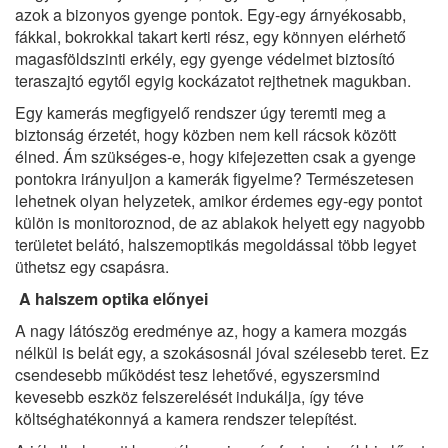
azok a bizonyos gyenge pontok. Egy-egy árnyékosabb,
fákkal, bokrokkal takart kerti rész, egy könnyen elérhető
magasföldszinti erkély, egy gyenge védelmet biztosító
teraszajtó egytől egyig kockázatot rejthetnek magukban.
Egy kamerás megfigyelő rendszer úgy teremti meg a
biztonság érzetét, hogy közben nem kell rácsok között
élned. Ám szükséges-e, hogy kifejezetten csak a gyenge
pontokra irányuljon a kamerák figyelme? Természetesen
lehetnek olyan helyzetek, amikor érdemes egy-egy pontot
külön is monitoroznod, de az ablakok helyett egy nagyobb
területet belátó, halszemoptikás megoldással több legyet
üthetsz egy csapásra.
A halszem optika előnyei
A nagy látószög eredménye az, hogy a kamera mozgás
nélkül is belát egy, a szokásosnál jóval szélesebb teret. Ez
csendesebb működést tesz lehetővé, egyszersmind
kevesebb eszköz felszerelését indukálja, így téve
költséghatékonnyá a kamera rendszer telepítést.