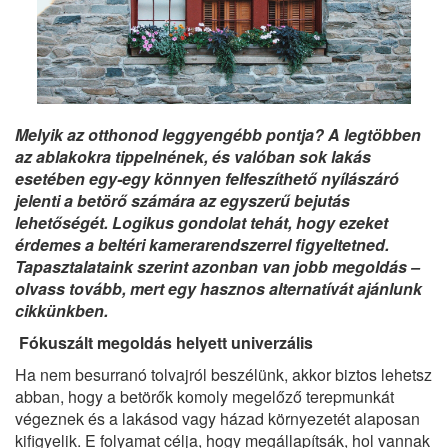
Melyik az otthonod leggyengébb pontja? A legtöbben
az ablakokra tippelnének, és valóban sok lakás
esetében egy-egy könnyen felfeszíthető nyílászáró
jelenti a betörő számára az egyszerű bejutás
lehetőségét. Logikus gondolat tehát, hogy ezeket
érdemes a beltéri kamerarendszerrel figyeltetned.
Tapasztalataink szerint azonban van jobb megoldás –
olvass tovább, mert egy hasznos alternatívát ajánlunk
cikkünkben.
Fókuszált megoldás helyett univerzális
Ha nem besurranó tolvajról beszélünk, akkor biztos lehetsz
abban, hogy a betörők komoly megelőző terepmunkát
végeznek és a lakásod vagy házad környezetét alaposan
kifigyelik. E folyamat célja, hogy megállapítsák, hol vannak