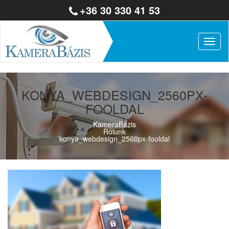
+36 30 330 41 53
Togg
navig
KONYA_WEBDESIGN_2560PX-
FOOLDAL
KameraBázis
Rólunk
konya_webdesign_2560px-fooldal