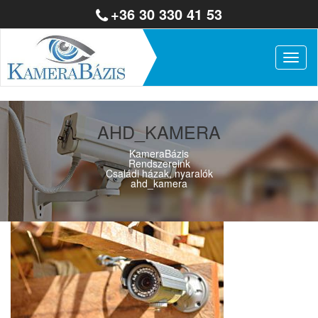
+36 30 330 41 53
Togg
navig
AHD_KAMERA
KameraBázis
Rendszereink
Családi házak, nyaralók
ahd_kamera