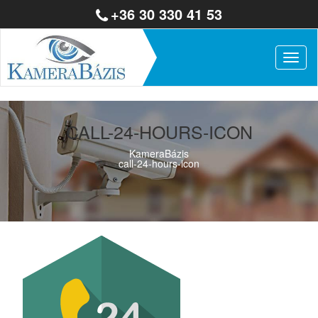
+36 30 330 41 53
Togg
navig
CALL-24-HOURS-ICON
KameraBázis
call-24-hours-icon