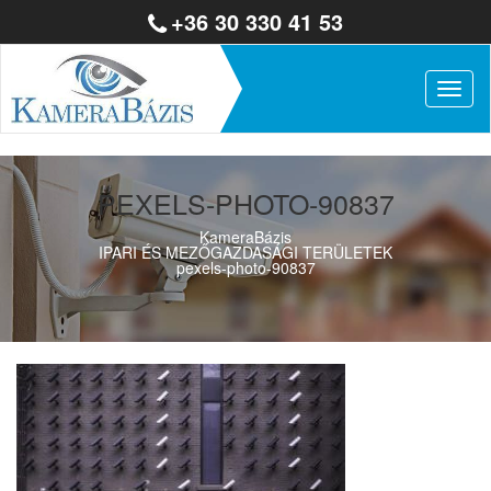
+36 30 330 41 53
Togg
navig
PEXELS-PHOTO-90837
KameraBázis
IPARI ÉS MEZŐGAZDASÁGI TERÜLETEK
pexels-photo-90837