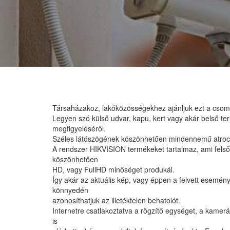
Társaházakoz, lakóközösségekhez ajánljuk ezt a csom
Legyen szó külső udvar, kapu, kert vagy akár belső terü
megfigyeléséről.
Széles látószögének köszönhetően mindennemű atrocitá
A rendszer HIKVISION termékeket tartalmaz, ami fels
köszönhetően
HD, vagy FullHD minőséget produkál.
Így akár az aktuális kép, vagy éppen a felvett esemény
könnyedén
azonosíthatjuk az illetéktelen behatolót.
Internetre csatlakoztatva a rögzítő egységet, a kameráit
is