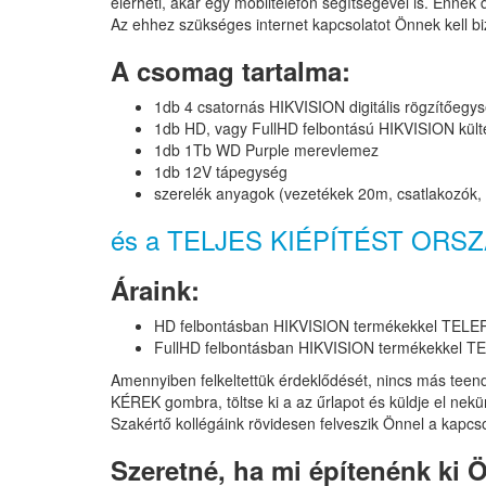
elérheti, akár egy mobiltelefon segítségével is. Ennek d
Az ehhez szükséges internet kapcsolatot Önnek kell bi
A csomag tartalma:
1db 4 csatornás HIKVISION digitális rögzítőegy
1db HD, vagy FullHD felbontású HIKVISION külté
1db 1Tb WD Purple merevlemez
1db 12V tápegység
szerelék anyagok (vezetékek 20m, csatlakozók, 
és a TELJES KIÉPÍTÉST ORS
Áraink
:
HD felbontásban HIKVISION termékekkel TELEP
FullHD felbontásban HIKVISION termékekkel T
Amennyiben felkeltettük érdeklődését, nincs más teen
KÉREK gombra, töltse ki a az űrlapot és küldje el nekü
Szakértő kollégáink rövidesen felveszik Önnel a kapcso
Szeretné, ha mi építenénk ki