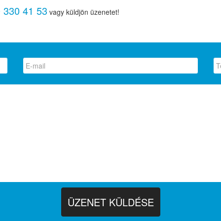
 330 41 53
vagy küldjön üzenetet!