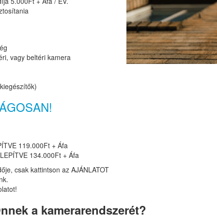
íja 5.000Ft + Áfa / ÉV.
ztosítania
ség
ri, vagy beltéri kamera
kiegészítők)
ZÁGOSAN!
ÍTVE 119.000Ft + Áfa
ELEPÍTVE 134.000Ft + Áfa
dője, csak kattintson az AJÁNLATOT
nk.
latot!
 Önnek a kamerarendszerét?