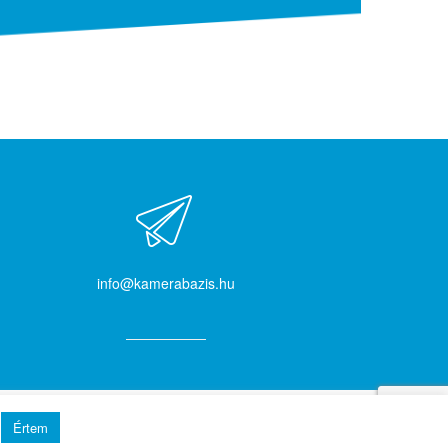
info@kamerabazis.hu
Á.SZ.F.
Adatvédelmi nyilatkozat
Impresszum
Értem