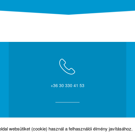
+36 30 330 41 53
© 2026. KameraBázis
ldal websütiket (cookie) használ a felhasználói élmény javításához.