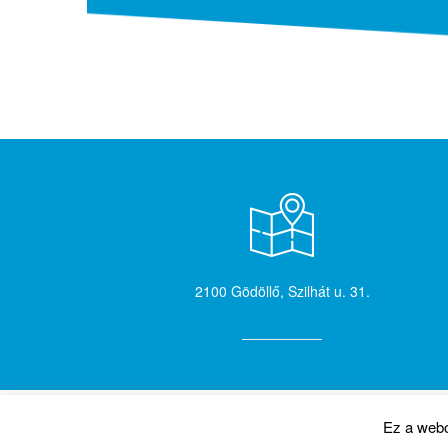
2100 Gödöllő, Szilhát u. 31.
Ez a webo