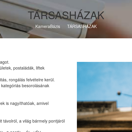
TÁRSASHÁZAK
KameraBázis
TÁRSASHÁZAK
agot.
letek, postaládák, liftek
s, rongálás felvételre kerül.
ő kategóriás besorolásának
ek is nagyíthatóak, amivel
 távolról, a világ bármely pontjáról