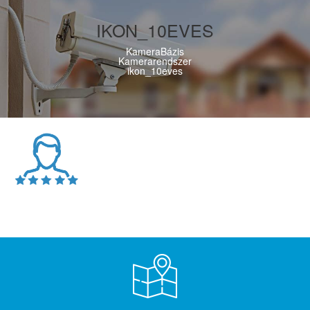
IKON_10EVES
KameraBázis
Kamerarendszer
ikon_10eves